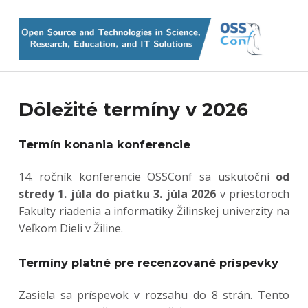
OSSConf
OPEN SOURCE AND TECHNOLOGIES IN SCIENCE, RESEARCH, EDUCATION AND IT SOLUTIONS
T
Dôležité termíny v 2026
e
Termín konania konferencie
r
14. ročník konferencie OSSConf sa uskutoční
od
m
stredy 1. júla do piatku 3. júla 2026
v priestoroch
Fakulty riadenia a informatiky Žilinskej univerzity na
í
Veľkom Dieli v Žiline.
n
Termíny platné pre recenzované príspevky
y
Zasiela sa príspevok v rozsahu do 8 strán. Tento