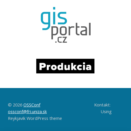
© 2026
OSSConf
Kontakt:
ossconf@fri.uniza.sk
Using
Reykjavik WordPress theme